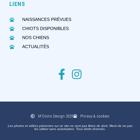
LIENS
NAISSANCES PRÉVUES
CHIOTS DISPONIBLES
NOS CHIENS
ACTUALITÉS
M'Osiris Design 2025
Privacy & cookies
Les photos et vidéos présentes sur ce site ne sont pas libres de droit. Merci de ne pas
les utiliser sans autorisation. Tous droits réservés.